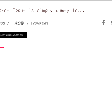
orem Ipsum is simply dummy te...
LOG
未分類
3 COMMENTS
CONTINUE READING