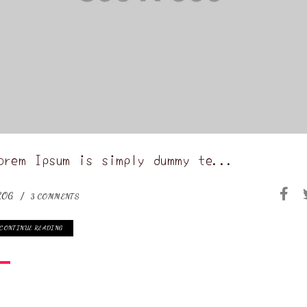
orem Ipsum is simply dummy te...
LOG
3 COMMENTS
CONTINUE READING