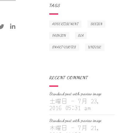
TAGS
ADVERTISEMENT
DESIGN
FASHION
SEA
SMART QUOTES
UNIQUE
RECENT COMMENT
Standard post with preview image
土曜日 - 7月 23,
2016 05:31 am
Standard post with preview image
木曜日 - 7月 21,