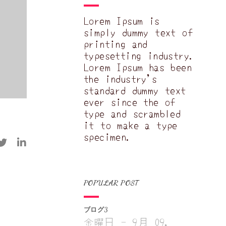
Lorem Ipsum is
simply dummy text of
printing and
typesetting industry.
Lorem Ipsum has been
the industry's
standard dummy text
ever since the of
type and scrambled
it to make a type
specimen.
POPULAR POST
ブログ3
金曜日 - 9月 09,