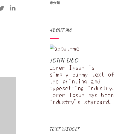
未分類
ABOUT ME
JOHN DEO
Lorem Ipsum is
simply dummy text of
the printing and
typesetting industry.
Lorem Ipsum has been
industry's standard.
TEXT WIDGET