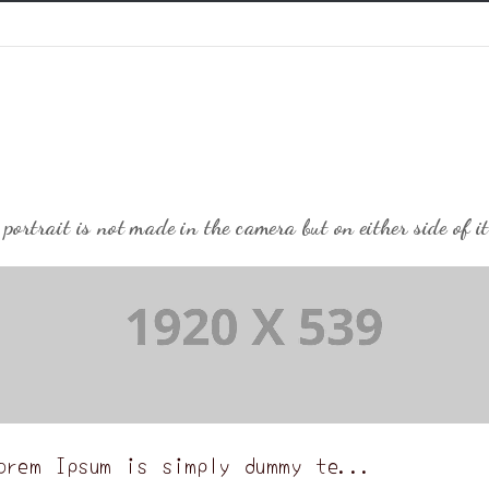
 portrait is not made in the camera but on either side of it
orem Ipsum is simply dummy te...